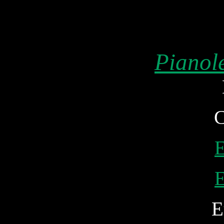
Pianol
C
E
E
E