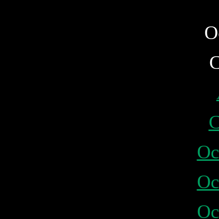
O
C
C
Oc
Oc
Oc